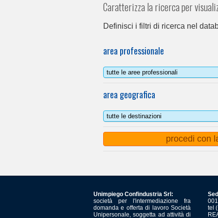
Caratterizza la ricerca per visuali
Definisci i filtri di ricerca nel dat
area professionale
area geografica
Unimpiego Confindustria Srl:
Sed
società per l'intermediazione fra
001
domanda e offerta di lavoro Società
tel
Unipersonale, soggetta ad attività di
REA