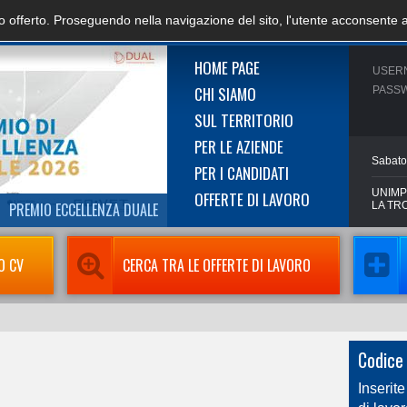
zio offerto. Proseguendo nella navigazione del sito, l'utente acconsente 
HOME PAGE
USER
CHI SIAMO
PASS
SUL TERRITORIO
PER LE AZIENDE
Sabato
PER I CANDIDATI
UNIMP
OFFERTE DI LAVORO
PREMIO ECCELLENZA DUALE
LA TR
O CV
CERCA TRA LE OFFERTE DI LAVORO
Codice 
Inserite