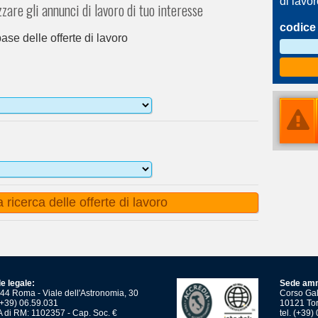
di lavo
zzare gli annunci di lavoro di tuo interesse
codice 
abase delle offerte di lavoro
e legale:
Sede amm
44 Roma - Viale dell'Astronomia, 30
Corso Gali
 (+39) 06.59.031
10121 Tor
 di RM: 1102357 - Cap. Soc. €
tel. (+39