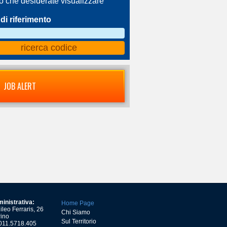
ro che desiderate visualizzare
di riferimento
JOB ALERT
inistrativa:
Home Page
leo Ferraris, 26
Chi Siamo
ino
Sul Territorio
) 011.5718.405