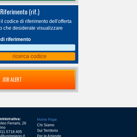
Riferimento (rif.)
 il codice di riferimento dell'offerta
ro che desiderate visualizzare
di riferimento
JOB ALERT
inistrativa:
Home Page
leo Ferraris, 26
Chi Siamo
ino
Sul Territorio
) 011.5718.405
o@unimpiego.it
Per le Aziende