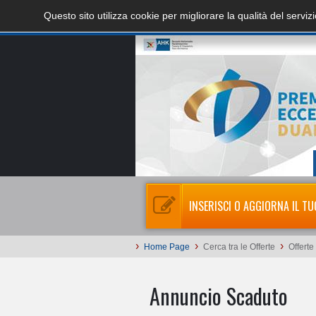
Questo sito utilizza cookie per migliorare la qualità del servi
INSERISCI O AGGIORNA IL TU
›
›
›
Home Page
Cerca tra le Offerte
Offerte
Annuncio Scaduto