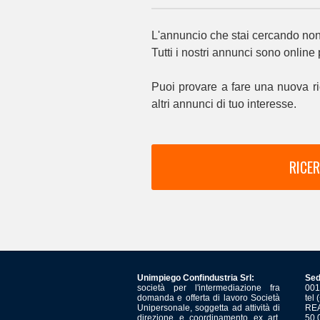
L'annuncio che stai cercando non 
Tutti i nostri annunci sono online
Puoi provare a fare una nuova ri
altri annunci di tuo interesse.
RICER
Unimpiego Confindustria Srl:
Sed
società per l'intermediazione fra
001
domanda e offerta di lavoro Società
tel
Unipersonale, soggetta ad attività di
REA
direzione e coordinamento ex art.
50.