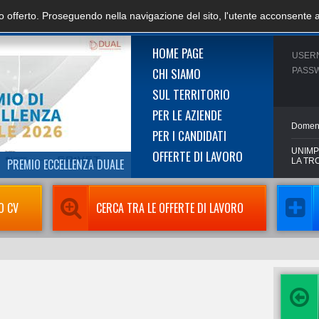
zio offerto. Proseguendo nella navigazione del sito, l'utente acconsente 
HOME PAGE
USER
CHI SIAMO
PASS
SUL TERRITORIO
PER LE AZIENDE
Domen
PER I CANDIDATI
UNIMP
OFFERTE DI LAVORO
PREMIO ECCELLENZA DUALE
LA TR
O CV
CERCA TRA LE OFFERTE DI LAVORO