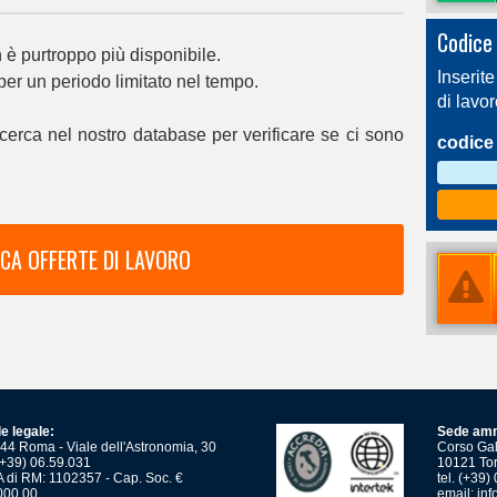
Codice 
è purtroppo più disponibile.
Inserite
 per un periodo limitato nel tempo.
di lavo
cerca nel nostro database per verificare se ci sono
codice 
CA OFFERTE DI LAVORO
e legale:
Sede amm
44 Roma - Viale dell'Astronomia, 30
Corso Gali
 (+39) 06.59.031
10121 Tor
 di RM: 1102357 - Cap. Soc. €
tel. (+39
000,00
email:
inf