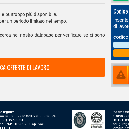
Codice 
è purtroppo più disponibile.
Inserite
 per un periodo limitato nel tempo.
di lavo
cerca nel nostro database per verificare se ci sono
codice 
CA OFFERTE DI LAVORO
e legale:
Sede amm
44 Roma - Viale dell'Astronomia, 30
Corso Gali
 (+39) 06.59.031
10121 Tor
 di RM: 1102357 - Cap. Soc. €
tel. (+39
000,00
email:
inf