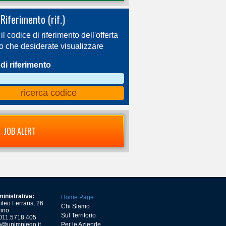
Riferimento (rif.)
 il codice di riferimento dell'offerta
ro che desiderate visualizzare
di riferimento
JOB ALERT
inistrativa:
Home Page
leo Ferraris, 26
Chi Siamo
ino
Sul Territorio
) 011.5718.405
o@unimpiego.it
Per le Aziende