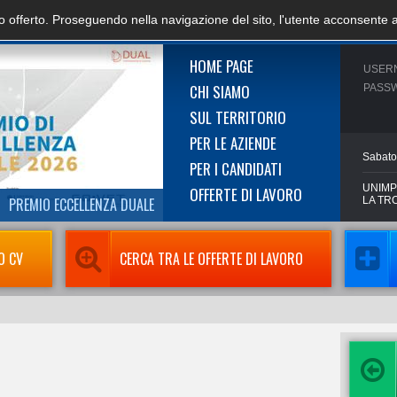
zio offerto. Proseguendo nella navigazione del sito, l'utente acconsente 
HOME PAGE
USER
CHI SIAMO
PASS
SUL TERRITORIO
PER LE AZIENDE
Sabato
PER I CANDIDATI
UNIMP
OFFERTE DI LAVORO
PREMIO ECCELLENZA DUALE
LA TR
O CV
CERCA TRA LE OFFERTE DI LAVORO