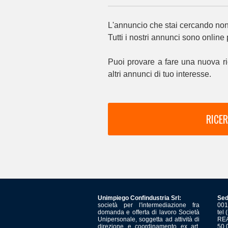
L'annuncio che stai cercando non 
Tutti i nostri annunci sono online
Puoi provare a fare una nuova ri
altri annunci di tuo interesse.
RICER
Unimpiego Confindustria Srl:
Sed
società per l'intermediazione fra
001
domanda e offerta di lavoro Società
tel
Unipersonale, soggetta ad attività di
REA
direzione e coordinamento ex art.
50.