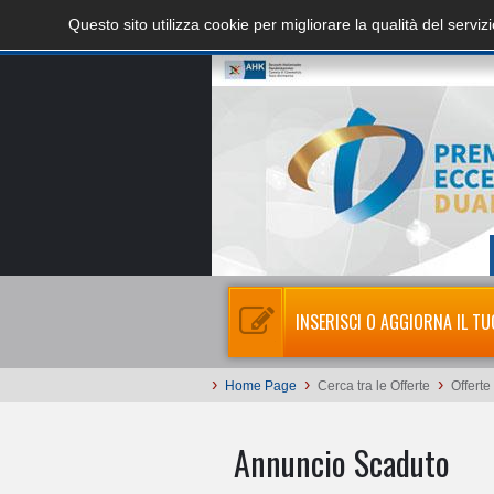
Questo sito utilizza cookie per migliorare la qualità del servi
INSERISCI O AGGIORNA IL TU
›
›
›
Home Page
Cerca tra le Offerte
Offerte
Annuncio Scaduto