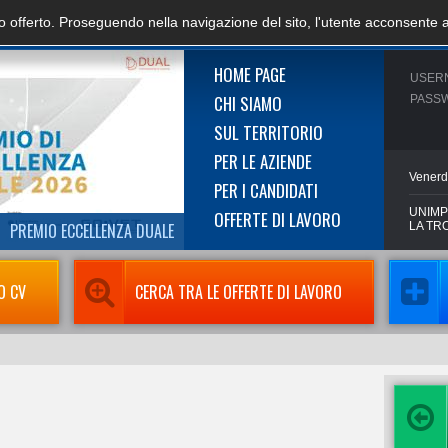
zio offerto. Proseguendo nella navigazione del sito, l'utente acconsente 
HOME PAGE
USER
CHI SIAMO
PASS
SUL TERRITORIO
PER LE AZIENDE
Venerd
PER I CANDIDATI
UNIMP
OFFERTE DI LAVORO
PREMIO ECCELLENZA DUALE
LA TR
O CV
CERCA TRA LE OFFERTE DI LAVORO