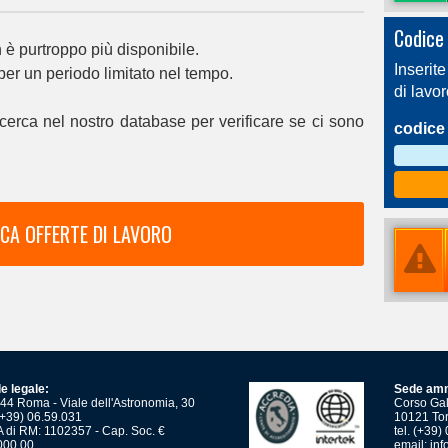
Codice 
è purtroppo più disponibile.
Inserite
 per un periodo limitato nel tempo.
di lavo
cerca nel nostro database per verificare se ci sono
codice 
CA OFFERTE DI LAVORO
e legale:
Sede amm
44 Roma - Viale dell'Astronomia, 30
Corso Gali
 (+39) 06.59.031
10121 Tor
 di RM: 1102357 - Cap. Soc. €
tel. (+39
000,00
email:
inf