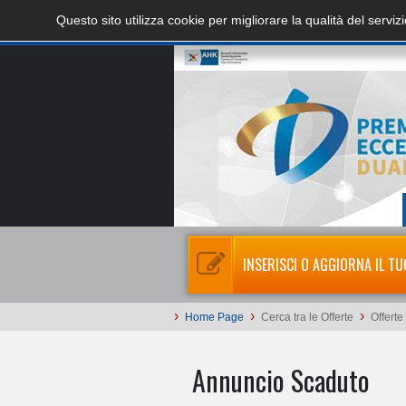
Questo sito utilizza cookie per migliorare la qualità del servi
INSERISCI O AGGIORNA IL TU
›
›
›
Home Page
Cerca tra le Offerte
Offerte
Annuncio Scaduto