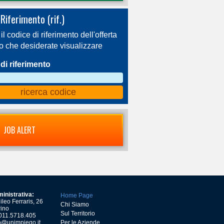
Riferimento (rif.)
 il codice di riferimento dell'offerta
ro che desiderate visualizzare
di riferimento
JOB ALERT
inistrativa:
Home Page
leo Ferraris, 26
Chi Siamo
ino
Sul Territorio
) 011.5718.405
o@unimpiego.it
Per le Aziende