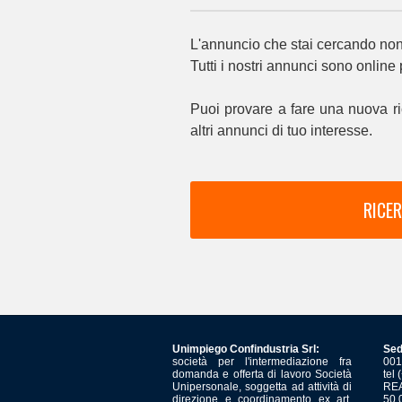
L'annuncio che stai cercando non 
Tutti i nostri annunci sono online
Puoi provare a fare una nuova ri
altri annunci di tuo interesse.
RICER
Unimpiego Confindustria Srl:
Sed
società per l'intermediazione fra
001
domanda e offerta di lavoro Società
tel
Unipersonale, soggetta ad attività di
REA
direzione e coordinamento ex art.
50.