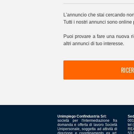
L'annuncio che stai cercando non 
Tutti i nostri annunci sono online
Puoi provare a fare una nuova ri
altri annunci di tuo interesse.
RICER
Unimpiego Confindustria Srl:
Sed
società per l'intermediazione fra
001
domanda e offerta di lavoro Società
tel
Unipersonale, soggetta ad attività di
REA
direzione e coordinamento ex art.
50.