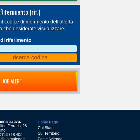
Riferimento (rif.)
 il codice di riferimento dell'offerta
ro che desiderate visualizzare
di riferimento
JOB ALERT
inistrativa:
Home Page
leo Ferraris, 26
Chi Siamo
ino
Sul Territorio
) 011.5718.405
o@unimpiego.it
Per le Aziende