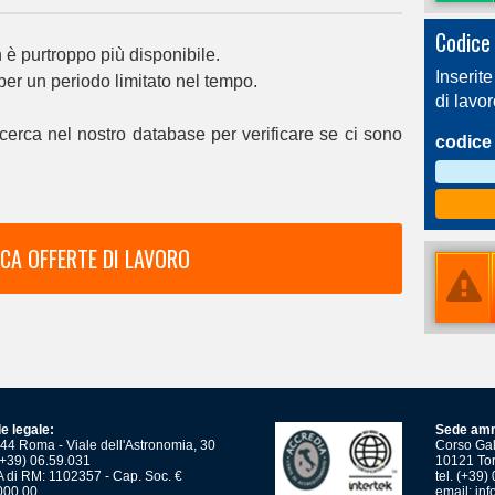
Codice 
è purtroppo più disponibile.
Inserite
 per un periodo limitato nel tempo.
di lavo
cerca nel nostro database per verificare se ci sono
codice 
CA OFFERTE DI LAVORO
e legale:
Sede amm
44 Roma - Viale dell'Astronomia, 30
Corso Gali
 (+39) 06.59.031
10121 Tor
 di RM: 1102357 - Cap. Soc. €
tel. (+39
000,00
email:
inf