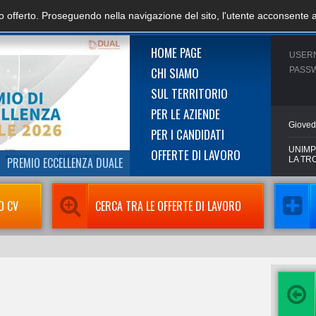
zio offerto. Proseguendo nella navigazione del sito, l'utente acconsente 
HOME PAGE
USER
CHI SIAMO
PASS
SUL TERRITORIO
PER LE AZIENDE
Gioved
PER I CANDIDATI
UNIMP
OFFERTE DI LAVORO
PREMIO ECCELLENZA DUALE
LA TR
O CV
CERCA TRA LE OFFERTE DI LAVORO