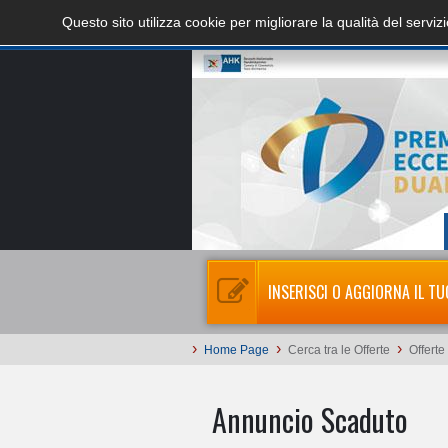
Questo sito utilizza cookie per migliorare la qualità del servi
INSERISCI O AGGIORNA IL TU
›
›
›
Home Page
Cerca tra le Offerte
Offerte
Annuncio Scaduto