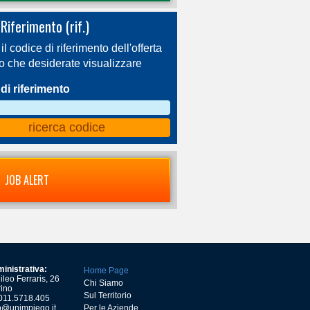
Riferimento (rif.)
 il codice di riferimento dell'offerta
ro che desiderate visualizzare
di riferimento
JOB ALERT
inistrativa:
Home Page
leo Ferraris, 26
Chi Siamo
ino
Sul Territorio
) 011.5718.405
o@unimpiego.it
Per le Aziende