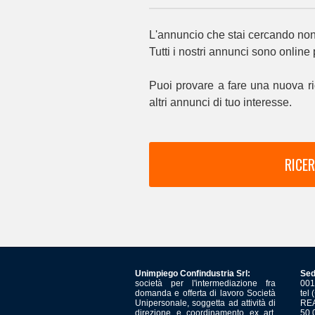
L'annuncio che stai cercando non 
Tutti i nostri annunci sono online
Puoi provare a fare una nuova ri
altri annunci di tuo interesse.
RICER
Unimpiego Confindustria Srl:
Sed
società per l'intermediazione fra
001
domanda e offerta di lavoro Società
tel
Unipersonale, soggetta ad attività di
REA
direzione e coordinamento ex art.
50.