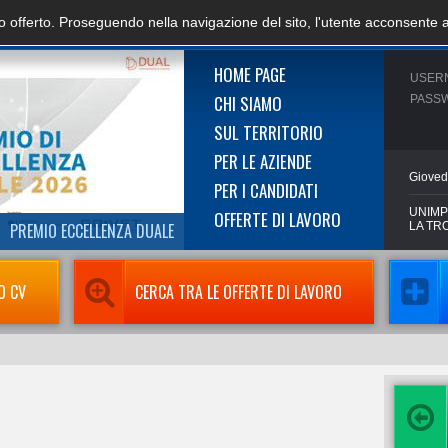
zio offerto. Proseguendo nella navigazione del sito, l'utente acconsente 
HOME PAGE
USER
CHI SIAMO
PASS
SUL TERRITORIO
PER LE AZIENDE
Gioved
PER I CANDIDATI
UNIMP
OFFERTE DI LAVORO
PREMIO ECCELLENZA DUALE
LA TR
O CV
CERCA TRA LE OFFERTE DI LAVORO