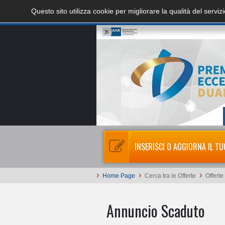
Questo sito utilizza cookie per migliorare la qualità del servi
INSERISCI O AGGIORNA IL TU
›
›
›
Home Page
Cerca tra le Offerte
Offerte
Annuncio Scaduto