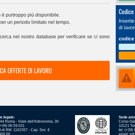
Codice 
è purtroppo più disponibile.
Inserite
 per un periodo limitato nel tempo.
di lavo
cerca nel nostro database per verificare se ci sono
codice 
CA OFFERTE DI LAVORO
e legale:
Sede amm
44 Roma - Viale dell'Astronomia, 30
Corso Gali
 (+39) 06.59.031
10121 Tor
 di RM: 1102357 - Cap. Soc. €
tel. (+39
000,00
email:
inf