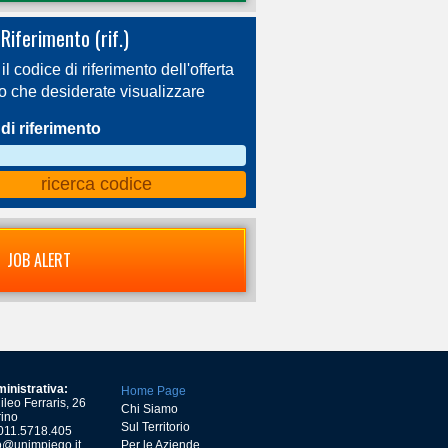
Riferimento (rif.)
 il codice di riferimento dell'offerta
ro che desiderate visualizzare
di riferimento
JOB ALERT
inistrativa:
Home Page
leo Ferraris, 26
Chi Siamo
ino
Sul Territorio
) 011.5718.405
o@unimpiego.it
Per le Aziende