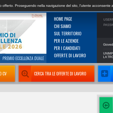
zio offerto. Proseguendo nella navigazione del sito, l'utente acconsente 
HOME PAGE
USER
CHI SIAMO
PASS
SUL TERRITORIO
PER LE AZIENDE
Gioved
PER I CANDIDATI
UNIMP
OFFERTE DI LAVORO
PREMIO ECCELLENZA DUALE
LA TR
O CV
CERCA TRA LE OFFERTE DI LAVORO