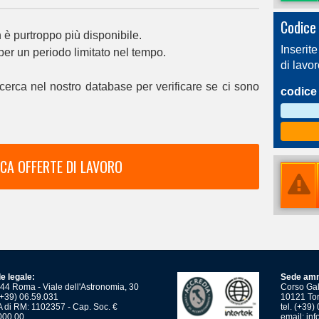
Codice 
è purtroppo più disponibile.
Inserite
 per un periodo limitato nel tempo.
di lavo
cerca nel nostro database per verificare se ci sono
codice 
CA OFFERTE DI LAVORO
e legale:
Sede amm
44 Roma - Viale dell'Astronomia, 30
Corso Gali
 (+39) 06.59.031
10121 Tor
 di RM: 1102357 - Cap. Soc. €
tel. (+39
000,00
email:
inf