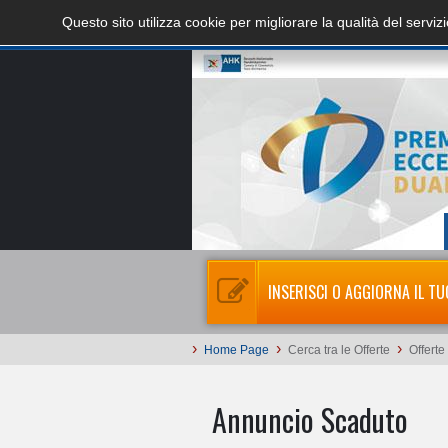
Questo sito utilizza cookie per migliorare la qualità del servi
INSERISCI O AGGIORNA IL TU
›
›
›
Home Page
Cerca tra le Offerte
Offerte
Annuncio Scaduto