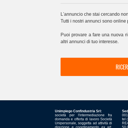
L'annuncio che stai cercando non 
Tutti i nostri annunci sono online
Puoi provare a fare una nuova ri
altri annunci di tuo interesse.
RICER
Unimpiego Confindustria Srl:
Sed
società per l'intermediazione fra
001
domanda e offerta di lavoro Società
tel
Unipersonale, soggetta ad attività di
REA
direzione e coordinamento ex art.
50.