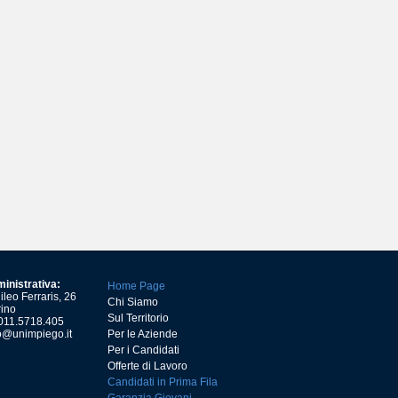
inistrativa:
Home Page
leo Ferraris, 26
Chi Siamo
ino
Sul Territorio
) 011.5718.405
o@unimpiego.it
Per le Aziende
Per i Candidati
Offerte di Lavoro
Candidati in Prima Fila
Garanzia Giovani