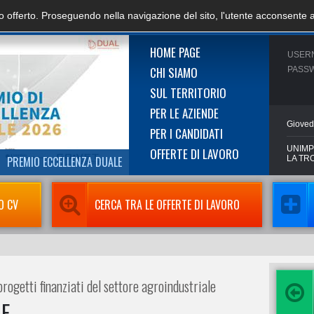
zio offerto. Proseguendo nella navigazione del sito, l'utente acconsente 
HOME PAGE
USER
CHI SIAMO
PASS
SUL TERRITORIO
PER LE AZIENDE
Gioved
PER I CANDIDATI
UNIMP
OFFERTE DI LAVORO
PREMIO ECCELLENZA DUALE
LA TR
O CV
CERCA TRA LE OFFERTE DI LAVORO
rogetti finanziati del settore agroindustriale
LE