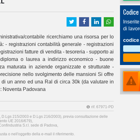
Codice 
Inserite
di lavo
nistrativa/contabile ricerchiamo una risorsa per lo
codice 
: - registrazioni contabilità generale - registrazioni
registrazioni fatture di vendita - tesoreria - supporto ai
 - diploma o laurea a indirizzo economico - buone
za maturata in aziende organizzate e strutturate -
recisione nello svolgimento delle mansioni Si offre
 di un anno ed una Ral di circa 30k (da valutare in
ro: Noventa Padovana
rif. 67971-PD
6, D.Lgs 215/2003 e D.Lgs 216/2003), previa consultazione delle
nto UE 2016/679),
onfindustria S.r.l. sede di Padova,
sta o nell'oggetto della e-mail il riferimento.