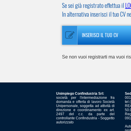
Se sei già registrato effettua il
LO
In alternativa inserisci il tuo C
INSERISCI IL TUO CV
Se non vuoi registrarti ma vuoi r
Unimpiego Confindustria Srl:
Sed
società per l'intermediazione fra
001
domanda e offerta di lavoro Società
tel
Unipersonale, soggetta ad attività di
REA
direzione e coordinamento ex art.
50.
2497 del c.c. da parte del
Reg
controllante Confindustria - Soggetto
091
autorizzato
Aut
pro