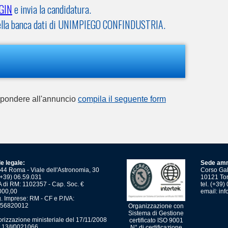
GIN
e invia la candidatura.
V nella banca dati di UNIMPIEGO CONFINDUSTRIA.
ispondere all'annuncio
compila il seguente form
e legale:
Sede amm
44 Roma - Viale dell'Astronomia, 30
Corso Gali
 (+39) 06.59.031
10121 Tor
 di RM: 1102357 - Cap. Soc. €
tel. (+39
000,00
email:
inf
. Imprese: RM - CF e P.IVA:
56820012
Organizzazione con
Sistema di Gestione
orizzazione ministeriale del 17/11/2008
certificato ISO 9001
t.13/I/0021066
N° di certificazione