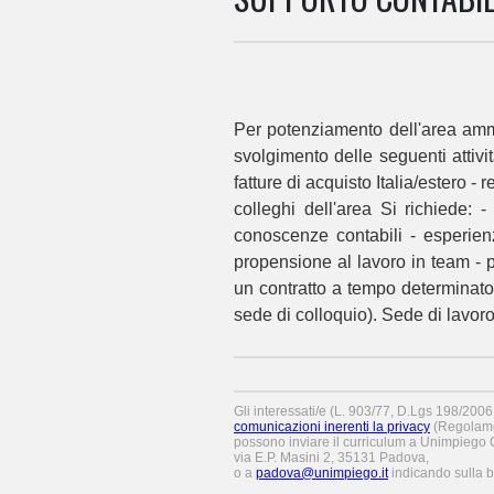
Per potenziamento dell'area ammi
svolgimento delle seguenti attività
fatture di acquisto Italia/estero - 
colleghi dell'area Si richiede:
conoscenze contabili - esperien
propensione al lavoro in team - p
un contratto a tempo determinato
sede di colloquio). Sede di lavo
Gli interessati/e (L. 903/77, D.Lgs 198/200
comunicazioni inerenti la privacy
(Regolame
possono inviare il curriculum a Unimpiego C
via E.P. Masini 2, 35131 Padova,
o a
padova@unimpiego.it
indicando sulla bu