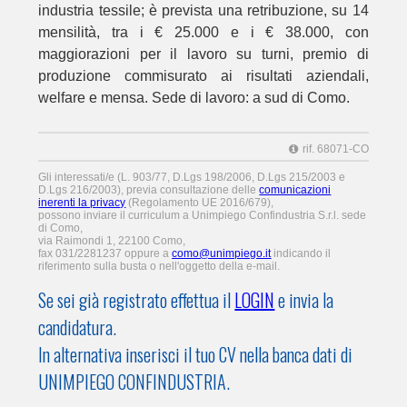
industria tessile; è prevista una retribuzione, su 14
mensilità, tra i € 25.000 e i € 38.000, con
maggiorazioni per il lavoro su turni, premio di
produzione commisurato ai risultati aziendali,
welfare e mensa. Sede di lavoro: a sud di Como.
rif. 68071-CO
Gli interessati/e (L. 903/77, D.Lgs 198/2006, D.Lgs 215/2003 e
D.Lgs 216/2003), previa consultazione delle
comunicazioni
inerenti la privacy
(Regolamento UE 2016/679),
possono inviare il curriculum a Unimpiego Confindustria S.r.l. sede
di Como,
via Raimondi 1, 22100 Como,
fax 031/2281237 oppure a
como@unimpiego.it
indicando il
riferimento sulla busta o nell'oggetto della e-mail.
Se sei già registrato effettua il
LOGIN
e invia la
candidatura.
In alternativa inserisci il tuo CV nella banca dati di
UNIMPIEGO CONFINDUSTRIA.