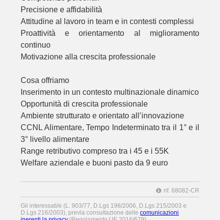
Precisione e affidabilità
Attitudine al lavoro in team e in contesti complessi
Proattività e orientamento al miglioramento
continuo
Motivazione alla crescita professionale
Cosa offriamo
Inserimento in un contesto multinazionale dinamico
Opportunità di crescita professionale
Ambiente strutturato e orientato all’innovazione
CCNL Alimentare, Tempo Indeterminato tra il 1° e il
3° livello alimentare
Range retributivo compreso tra i 45 e i 55K
Welfare aziendale e buoni pasto da 9 euro
rif. 68082-CR
Gli interessati/e (L. 903/77, D.Lgs 198/2006, D.Lgs 215/2003 e
D.Lgs 216/2003), previa consultazione delle
comunicazioni
inerenti la privacy
(Regolamento UE 2016/679),