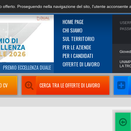
zio offerto. Proseguendo nella navigazione del sito, l'utente acconsente 
HOME PAGE
USER
CHI SIAMO
PASS
SUL TERRITORIO
PER LE AZIENDE
Gioved
PER I CANDIDATI
UNIMP
OFFERTE DI LAVORO
PREMIO ECCELLENZA DUALE
LA TR
O CV
CERCA TRA LE OFFERTE DI LAVORO