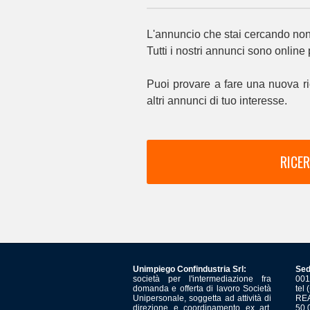
L'annuncio che stai cercando non 
Tutti i nostri annunci sono online
Puoi provare a fare una nuova ri
altri annunci di tuo interesse.
RICER
Unimpiego Confindustria Srl:
Sed
società per l'intermediazione fra
001
domanda e offerta di lavoro Società
tel
Unipersonale, soggetta ad attività di
REA
direzione e coordinamento ex art.
50.