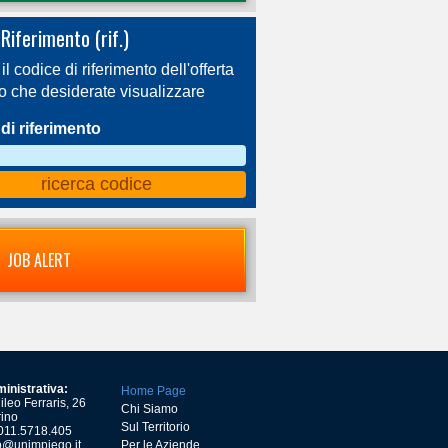
Riferimento (rif.)
 il codice di riferimento dell'offerta
ro che desiderate visualizzare
di riferimento
JOB ALERT
inistrativa:
Home Page
leo Ferraris, 26
Chi Siamo
ino
Sul Territorio
) 011.5718.405
o@unimpiego.it
Per le Aziende