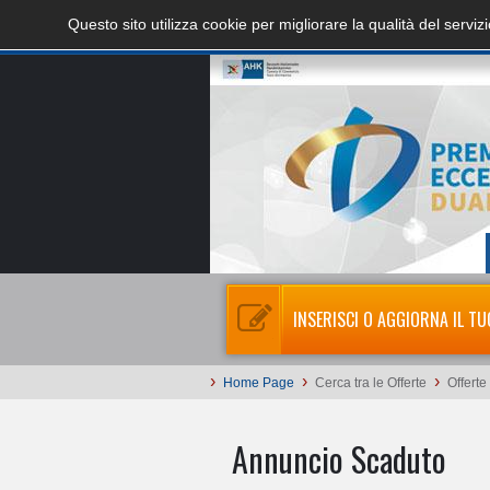
Questo sito utilizza cookie per migliorare la qualità del servi
INSERISCI O AGGIORNA IL TU
›
›
›
Home Page
Cerca tra le Offerte
Offerte
Annuncio Scaduto