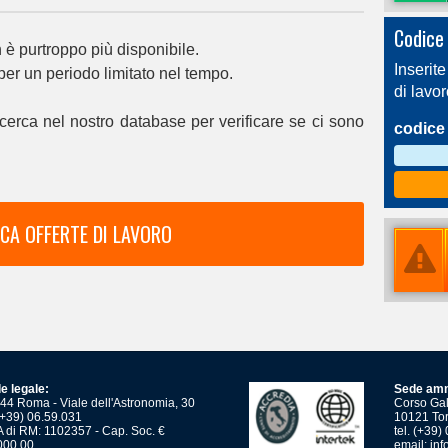
Codice 
è purtroppo più disponibile.
Inserite
 per un periodo limitato nel tempo.
di lavo
cerca nel nostro database per verificare se ci sono
codice 
CA OFFERTE DI LAVORO
e legale:
Sede amm
44 Roma - Viale dell'Astronomia, 30
Corso Gali
 (+39) 06.59.031
10121 Tor
 di RM: 1102357 - Cap. Soc. €
tel. (+39
000,00
email:
inf