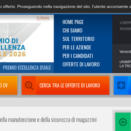
zio offerto. Proseguendo nella navigazione del sito, l'utente acconsente 
HOME PAGE
USER
CHI SIAMO
PASS
SUL TERRITORIO
PER LE AZIENDE
Venerd
PER I CANDIDATI
UNIMP
OFFERTE DI LAVORO
PREMIO ECCELLENZA DUALE
LA TR
O CV
CERCA TRA LE OFFERTE DI LAVORO
ella manutenzione e della sicurezza di magazzini