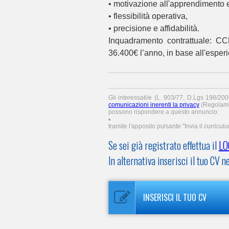
• motivazione all'apprendimento e
• flessibilità operativa,
• precisione e affidabilità.
Inquadramento contrattuale: C
36.400€ l’anno, in base all'esper
Gli interessati/e (L. 903/77, D.Lgs 198/2
comunicazioni inerenti la privacy
(Regolame
possono rispondere a questo annuncio:
tramite l'apposito pulsante "Invia il curricul
Se sei già registrato effettua il
LO
In alternativa inserisci il tuo C
INSERISCI IL TUO CV