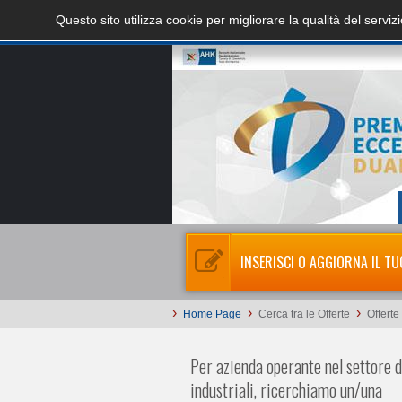
Questo sito utilizza cookie per migliorare la qualità del servi
INSERISCI O AGGIORNA IL TU
›
›
›
Home Page
Cerca tra le Offerte
Offerte
Per azienda operante nel settore d
industriali, ricerchiamo un/una