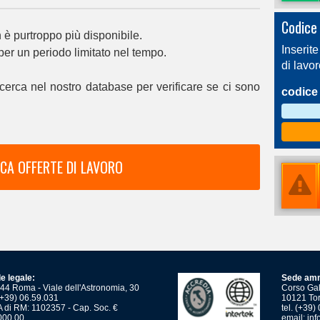
Codice 
è purtroppo più disponibile.
Inserite
 per un periodo limitato nel tempo.
di lavo
cerca nel nostro database per verificare se ci sono
codice 
CA OFFERTE DI LAVORO
e legale:
Sede amm
44 Roma - Viale dell'Astronomia, 30
Corso Gali
 (+39) 06.59.031
10121 Tor
 di RM: 1102357 - Cap. Soc. €
tel. (+39
000,00
email:
inf