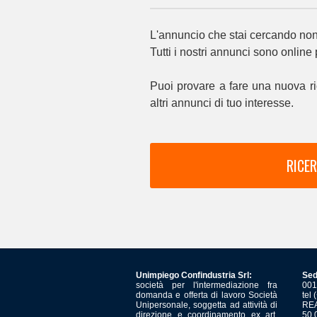
L'annuncio che stai cercando non 
Tutti i nostri annunci sono online
Puoi provare a fare una nuova ri
altri annunci di tuo interesse.
RICER
Unimpiego Confindustria Srl:
Sed
società per l'intermediazione fra
001
domanda e offerta di lavoro Società
tel
Unipersonale, soggetta ad attività di
REA
direzione e coordinamento ex art.
50.