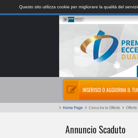
Questo sito utilizza cookie per migliorare la qualità del servi
INSERISCI O AGGIORNA IL TU
›
›
›
Home Page
Cerca tra le Offerte
Offerte
Annuncio Scaduto