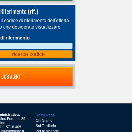
Riferimento (rif.)
 il codice di riferimento dell'offerta
ro che desiderate visualizzare
di riferimento
JOB ALERT
inistrativa:
Home Page
leo Ferraris, 26
Chi Siamo
ino
Sul Territorio
) 011.5718.405
o@unimpiego.it
Per le Aziende