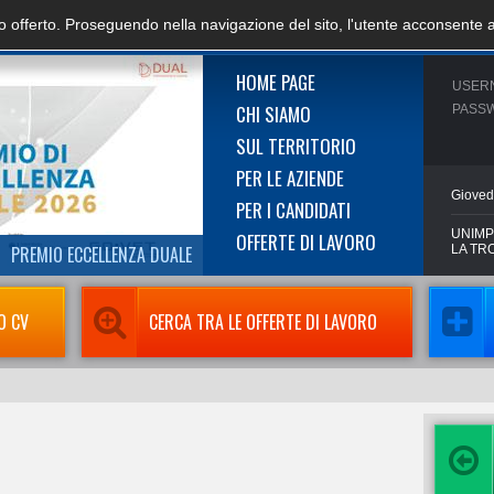
zio offerto. Proseguendo nella navigazione del sito, l'utente acconsente 
HOME PAGE
USER
CHI SIAMO
PASS
SUL TERRITORIO
PER LE AZIENDE
Gioved
PER I CANDIDATI
UNIMP
OFFERTE DI LAVORO
PREMIO ECCELLENZA DUALE
LA TR
O CV
CERCA TRA LE OFFERTE DI LAVORO