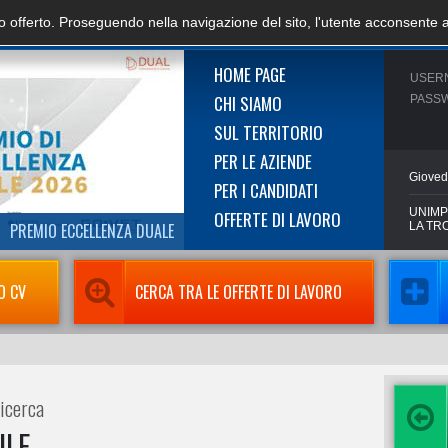
zio offerto. Proseguendo nella navigazione del sito, l'utente acconsente 
HOME PAGE
USER
CHI SIAMO
PASS
SUL TERRITORIO
PER LE AZIENDE
Gioved
PER I CANDIDATI
UNIMP
OFFERTE DI LAVORO
PREMIO ECCELLENZA DUALE
LA TR
O CV
CERCA TRA LE OFFERTE DI LAVORO
ricerca
ILE