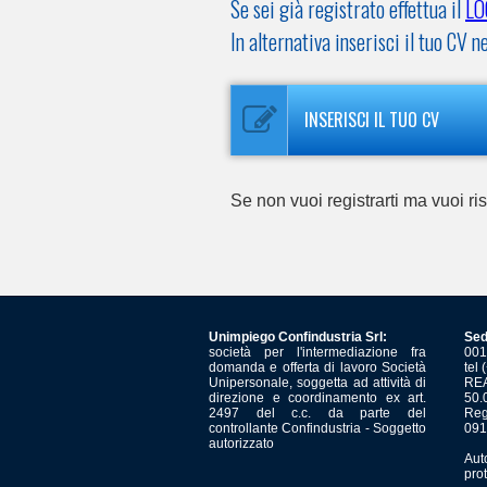
Se sei già registrato effettua il
LO
In alternativa inserisci il tuo C
INSERISCI IL TUO CV
Se non vuoi registrarti ma vuoi r
Unimpiego Confindustria Srl:
Sed
società per l'intermediazione fra
001
domanda e offerta di lavoro Società
tel
Unipersonale, soggetta ad attività di
REA
direzione e coordinamento ex art.
50.
2497 del c.c. da parte del
Reg
controllante Confindustria - Soggetto
091
autorizzato
Aut
pro