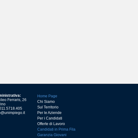
inistrativa:
Home Page
leo Ferraris, 26
Chi Siamo
ino
Sul Territorio
) 011.5718.405
o@unimpiego.it
Per le Aziende
Per i Candidati
Offerte di Lavoro
Candidati in Prima Fila
Garanzia Giovani