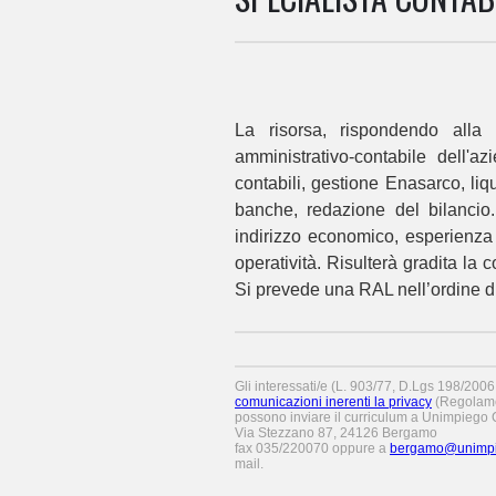
La risorsa, rispondendo alla 
amministrativo-contabile dell'az
contabili, gestione Enasarco, liqu
banche, redazione del bilancio.
indirizzo economico, esperienza 
operatività. Risulterà gradita 
Si prevede una RAL nell’ordine d
Gli interessati/e (L. 903/77, D.Lgs 198/200
comunicazioni inerenti la privacy
(Regolame
possono inviare il curriculum a Unimpiego C
Via Stezzano 87, 24126 Bergamo
fax 035/220070 oppure a
bergamo@unimpie
mail.