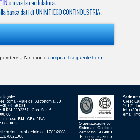
GIN
e invia la candidatura.
V nella banca dati di UNIMPIEGO CONFINDUSTRIA.
ispondere all'annuncio
compila il seguente form
e legale:
Sede amm
44 Roma - Viale dell'Astronomia, 30
Corso Gali
 (+39) 06.59.031
10121 Tor
 di RM: 1102357 - Cap. Soc. €
tel. (+39
000,00
email:
inf
. Imprese: RM - CF e P.IVA:
56820012
Organizzazione con
Sistema di Gestione
orizzazione ministeriale del 17/11/2008
certificato ISO 9001
t.13/I/0021066
N° di certificazione