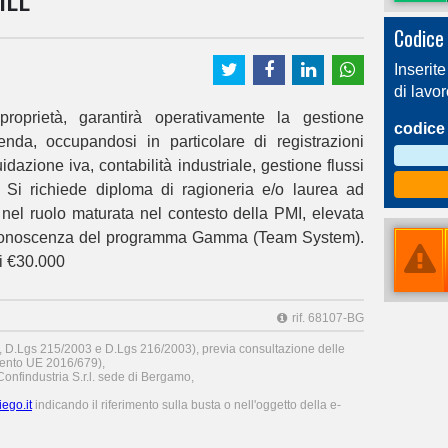
Codice 
Inserite
di lavo
proprietà, garantirà operativamente la gestione
codice 
ienda, occupandosi in particolare di registrazioni
idazione iva, contabilità industriale, gestione flussi
 Si richiede diploma di ragioneria e/o laurea ad
nel ruolo maturata nel contesto della PMI, elevata
la conoscenza del programma Gamma (Team System).
i €30.000
rif. 68107-BG
6, D.Lgs 215/2003 e D.Lgs 216/2003), previa consultazione delle
nto UE 2016/679),
onfindustria S.r.l. sede di Bergamo,
go.it
indicando il riferimento sulla busta o nell'oggetto della e-