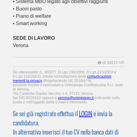
• Sistema MBO legato agli obiettivi raggiunti
• Buoni pasto
• Piano di welfare
• Smart working
SEDE DI LAVORO
Verona
rif. 68115-VR
Gli interessati/e (L. 903/77, D.Lgs 198/2006, D.Lgs 215/2003 e
D.Lgs 216/2003), previa consultazione delle
comunicazioni
inerenti la privacy
(Regolamento UE 2016/679),
possono inviare il curriculum a Unimpiego Confindustria S.r.l. sede
di Verona,
Via Caserma Ospital Vecchio n 4, 37122 Verona,
fax 045.8026910 oppure a
verona@unimpiego.it
indicando sulla
busta o nell'oggetto della e-mail il riferimento
Se sei già registrato effettua il
LOGIN
e invia la
candidatura.
In alternativa inserisci il tuo CV nella banca dati di