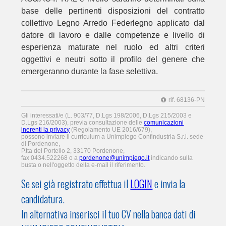
base delle pertinenti disposizioni del contratto
collettivo Legno Arredo Federlegno applicato dal
datore di lavoro e dalle competenze e livello di
esperienza maturate nel ruolo ed altri criteri
oggettivi e neutri sotto il profilo del genere che
emergeranno durante la fase selettiva.
rif. 68136-PN
Gli interessati/e (L. 903/77, D.Lgs 198/2006, D.Lgs 215/2003 e
D.Lgs 216/2003), previa consultazione delle
comunicazioni
inerenti la privacy
(Regolamento UE 2016/679),
possono inviare il curriculum a Unimpiego Confindustria S.r.l. sede
di Pordenone,
P.tta del Portello 2, 33170 Pordenone,
fax 0434.522268 o a
pordenone@unimpiego.it
indicando sulla
busta o nell'oggetto della e-mail il riferimento.
Se sei già registrato effettua il
LOGIN
e invia la
candidatura.
In alternativa inserisci il tuo CV nella banca dati di