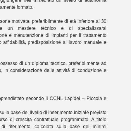
aggiungere nell’immediato un livello di autonomia
namente formato.
sona motivata, preferibilmente di età inferiore ai 30
re un mestiere tecnico e di specializzarsi
ne e manutenzione di impianti per il trattamento
lo affidabilità, predisposizione al lavoro manuale e
l possesso di un diploma tecnico, preferibilmente ad
ico, in considerazione delle attività di conduzione e
apprendistato secondo il CCNL Lapidei – Piccola e
ulla base del livello di inserimento iniziale previsto
so di crescita contrattuale programmato. A titolo
va di riferimento, calcolata sulla base dei minimi