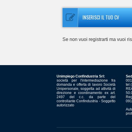
INSERISCI IL TUO CV
Se non vuoi registrarti ma vuoi r
Unimpiego Confindustria Srl:
Sed
società per l'intermediazione fra
001
domanda e offerta di lavoro Società
tel
Unipersonale, soggetta ad attività di
REA
direzione e coordinamento ex art.
50.
2497 del c.c. da parte del
Reg
controllante Confindustria - Soggetto
091
autorizzato
Aut
pro