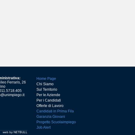
inistrativa:
Home Page
leo Ferraris, 26
Chi Siamo
ino
Sul Territorio
) 011.5718.405
o@unimpiego.it
Per le Aziende
Per i Candidati
Offerte di Lavoro
Candidati in Prima Fila
Garanzia Giovani
Progetto Scuolaimpiego
Job Alert
web by NETBULL