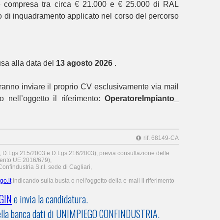
 è compresa tra circa € 21.000 e € 25.000 di RAL
llo di inquadramento applicato nel corso del percorso
usa alla data del
13 agosto 2026
.
vranno inviare il proprio CV esclusivamente via mail
 nell’oggetto il riferimento:
OperatoreImpianto_
rif. 68149-CA
6, D.Lgs 215/2003 e D.Lgs 216/2003), previa consultazione delle
nto UE 2016/679),
nfindustria S.r.l. sede di Cagliari,
go.it
indicando sulla busta o nell'oggetto della e-mail il riferimento
GIN
e invia la candidatura.
V nella banca dati di UNIMPIEGO CONFINDUSTRIA.