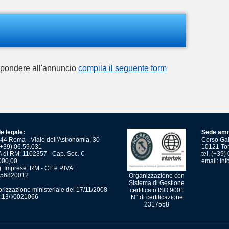
ispondere all'annuncio
compila il seguente form
e legale:
Sede amm
44 Roma - Viale dell'Astronomia, 30
Corso Gali
 (+39) 06.59.031
10121 Tor
 di RM: 1102357 - Cap. Soc. €
tel. (+39
000,00
email:
inf
. Imprese: RM - CF e P.IVA:
56820012
Organizzazione con
Sistema di Gestione
orizzazione ministeriale del 17/11/2008
certificato ISO 9001
t.13/I/0021066
N° di certificazione
2317558