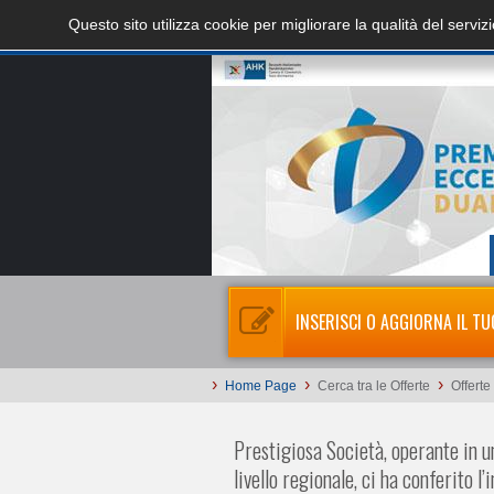
Questo sito utilizza cookie per migliorare la qualità del servi
INSERISCI O AGGIORNA IL TU
›
›
›
Home Page
Cerca tra le Offerte
Offerte
Prestigiosa Società, operante in u
livello regionale, ci ha conferito 