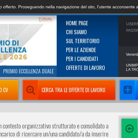
zio offerto. Proseguendo nella navigazione del sito, l'utente acconsente 
HOME PAGE
USER
CHI SIAMO
PASS
SUL TERRITORIO
PER LE AZIENDE
Venerd
PER I CANDIDATI
UNIMP
OFFERTE DI LAVORO
PREMIO ECCELLENZA DUALE
LA TR
O CV
CERCA TRA LE OFFERTE DI LAVORO
n contesto organizzativo strutturato e consolidato a
l’incarico di ricercare un/una candidato/a da inserire