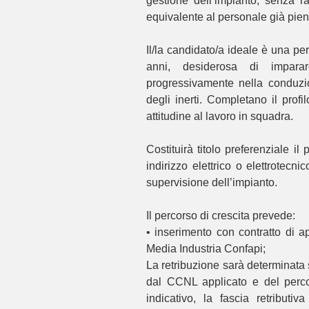
gestione dell’impianto, senza r
equivalente al personale già pie
Il/la candidato/a ideale è una per
anni, desiderosa di impara
progressivamente nella conduzio
degli inerti. Completano il profi
attitudine al lavoro in squadra.
Costituirà titolo preferenziale i
indirizzo elettrico o elettrotecn
supervisione dell’impianto.
Il percorso di crescita prevede:
• inserimento con contratto di 
Media Industria Confapi;
La retribuzione sarà determinata s
dal CCNL applicato e del percor
indicativo, la fascia retributi