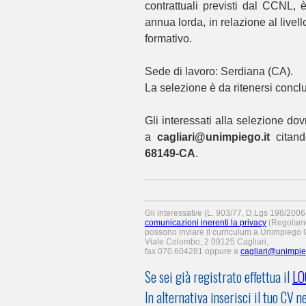
contrattuali previsti dal CCNL,
annua lorda, in relazione al live
formativo.
Sede di lavoro: Serdiana (CA).
La selezione è da ritenersi concl
Gli interessati alla selezione do
a
cagliari@unimpiego.it
citando
68149-CA
.
Gli interessati/e (L. 903/77, D.Lgs 198/200
comunicazioni inerenti la privacy
(Regolame
possono inviare il curriculum a Unimpiego Co
Viale Colombo, 2 09125 Cagliari,
fax 070.604281 oppure a
cagliari@unimpie
Se sei già registrato effettua il
LO
In alternativa inserisci il tuo C