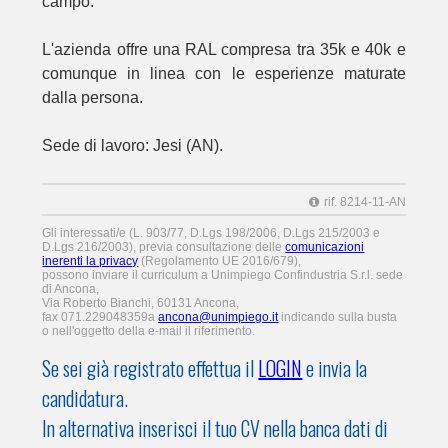
campo.
L'azienda offre una RAL compresa tra 35k e 40k e
comunque in linea con le esperienze maturate
dalla persona.
Sede di lavoro: Jesi (AN).
rif. 8214-11-AN
Gli interessati/e (L. 903/77, D.Lgs 198/2006, D.Lgs 215/2003 e
D.Lgs 216/2003), previa consultazione delle
comunicazioni
inerenti la privacy
(Regolamento UE 2016/679),
possono inviare il curriculum a Unimpiego Confindustria S.r.l. sede
di Ancona,
Via Roberto Bianchi, 60131 Ancona,
fax 071.229048359a
ancona@unimpiego.it
indicando sulla busta
o nell'oggetto della e-mail il riferimento.
Se sei già registrato effettua il
LOGIN
e invia la
candidatura.
In alternativa inserisci il tuo CV nella banca dati di